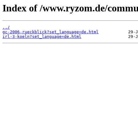
Index of /www.ryzom.de/commun
../
gc-2006-rueckblick?set_language=de.html
irl-3-koeln?set_language=de.html