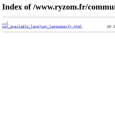
Index of /www.ryzom.fr/communi
../
not_available_lang?set_language=fr.html