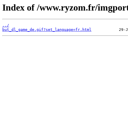
Index of /www.ryzom.fr/imgport
../
but_dl_game_de.gif?set_language=fr.html